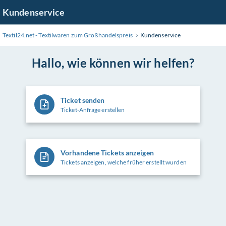
Zum
Kundenservice
Hauptinhalt
wechseln
Textil24.net - Textilwaren zum Großhandelspreis
Kundenservice
Hallo, wie können wir helfen?
Ticket senden
Ticket-Anfrage erstellen
Vorhandene Tickets anzeigen
Tickets anzeigen, welche früher erstellt wurden